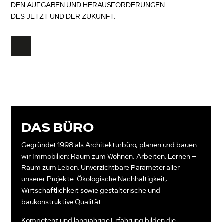
DEN AUFGABEN UND HERAUSFORDERUNGEN
DES JETZT UND DER ZUKUNFT.
DAS BÜRO
Gegründet 1998 als Architekturbüro, planen und bauen
wir Immobilien: Raum zum Wohnen, Arbei­ten, Lernen –
Raum zum Leben. Unverzicht­bare Para­meter aller
unserer Projekte: Ökolo­gi­sche Nach­haltigkeit,
Wirtschaftlichkeit sowie gestalterische und
baukonstruktive Qualität.
Kompetenz und langjährige Erfahrung bilden die